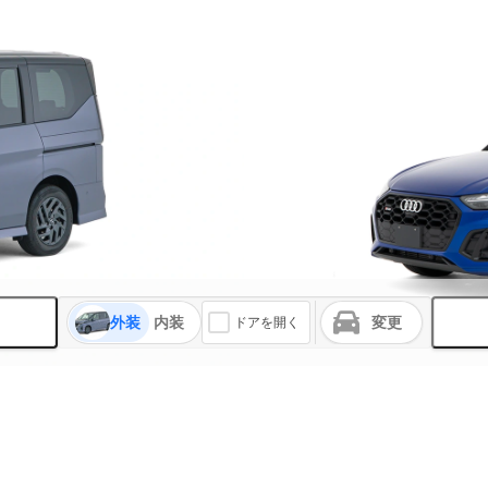
外装
内装
変更
ドアを開く