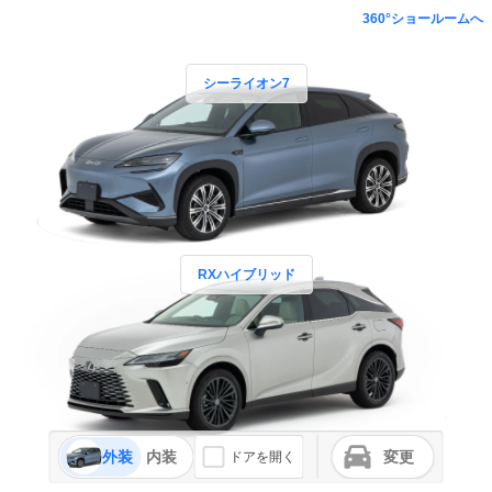
360°ショールームへ
シーライオン7
RXハイブリッド
外装
内装
変更
ドアを開く