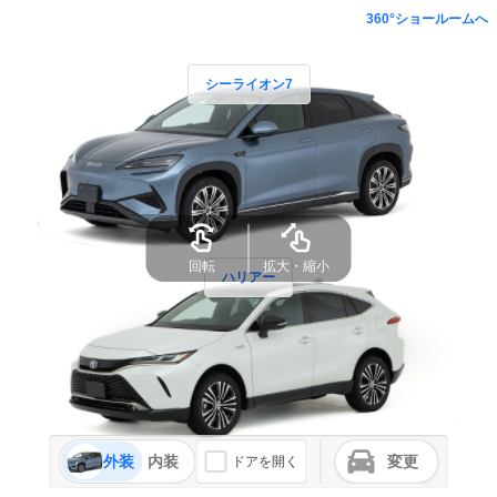
360°ショールームへ
シーライオン7
回転
拡大・縮小
ハリアー
外装
内装
変更
ドアを開く