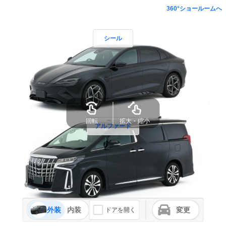
360°ショールームへ
シール
回転
拡大・縮小
アルファード
外装
内装
変更
ドアを開く