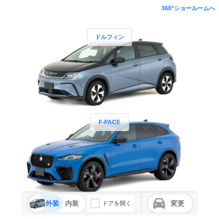
360°ショールームへ
ドルフィン
F-PACE
外装
内装
変更
ドアを開く