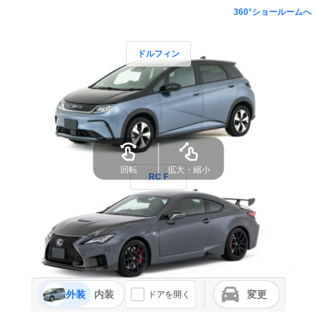
360°ショールームへ
ドルフィン
回転
拡大・縮小
RC F
外装
内装
変更
ドアを開く