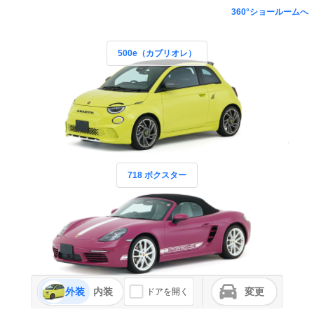
360°ショールームへ
500e（カブリオレ）
718 ボクスター
外装
内装
変更
ドアを開く