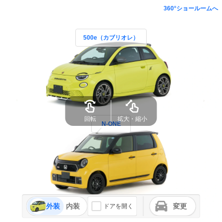
360°ショールームへ
500e（カブリオレ）
N-ONE
外装
内装
変更
ドアを開く