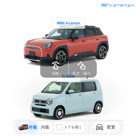
360°ショールームへ
MINI Aceman
回転
拡大・縮小
N-WGN
外装
内装
変更
ドアを開く