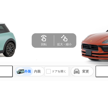
外装
内装
変更
ドアを開く