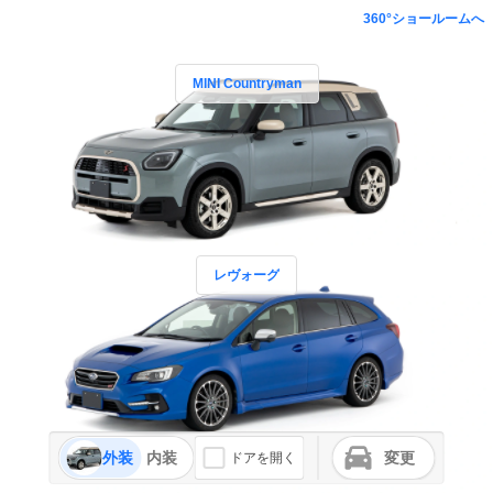
360°ショールームへ
MINI Countryman
レヴォーグ
外装
内装
変更
ドアを開く