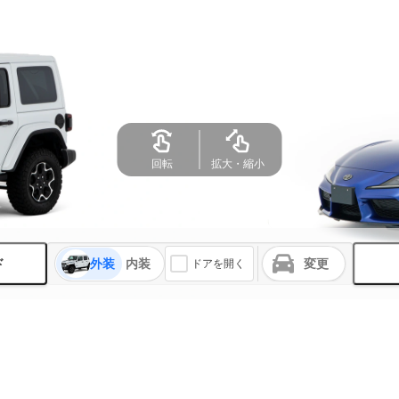
回転
拡大・縮小
ド
外装
内装
変更
ドアを開く