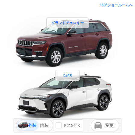
360°ショールームへ
グランドチェロキー
bZ4X
外装
内装
変更
ドアを開く