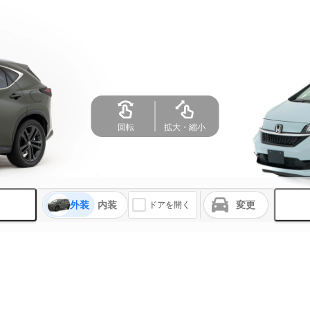
回転
拡大・縮小
外装
内装
変更
ドアを開く