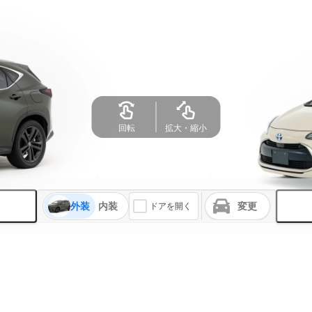
回転
拡大・縮小
外装
内装
変更
ドアを開く