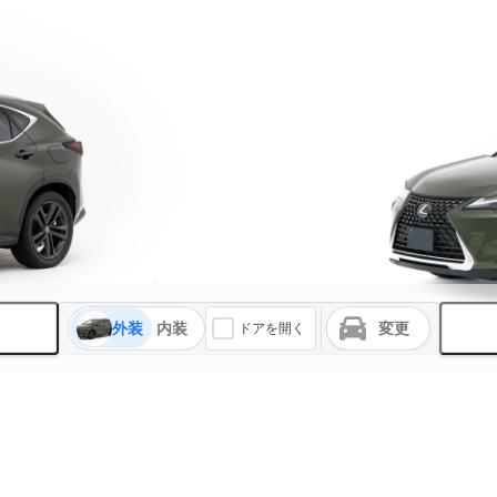
外装
内装
変更
ドアを開く