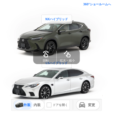
360°ショールームへ
NXハイブリッド
回転
拡大・縮小
LSハイブリッド
外装
内装
変更
ドアを開く