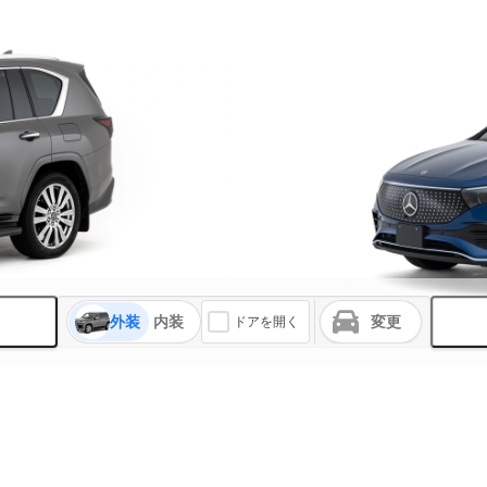
外装
内装
変更
ドアを開く