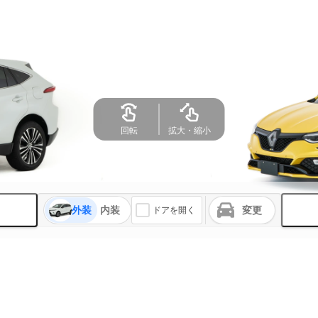
外装
内装
変更
ドアを開く