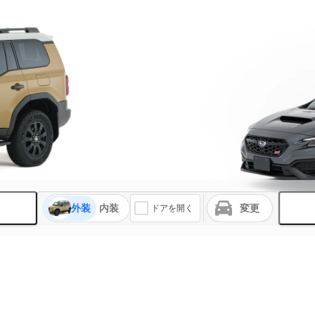
外装
内装
変更
ドアを開く