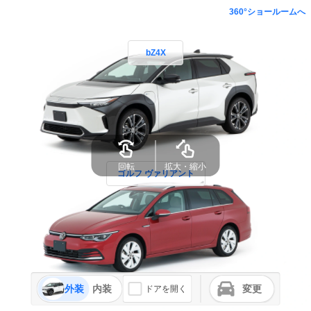
360°ショールームへ
bZ4X
回転
拡大・縮小
ゴルフ ヴァリアント
外装
内装
変更
ドアを開く