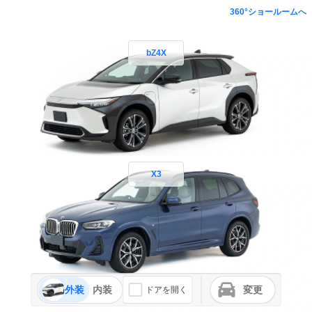
360°ショールームへ
bZ4X
X3
外装
内装
変更
ドアを開く