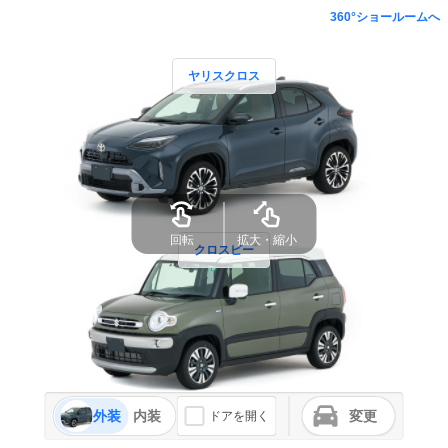
360°ショールームへ
ヤリスクロス
回転
拡大・縮小
クロスビー
外装
内装
変更
ドアを開く