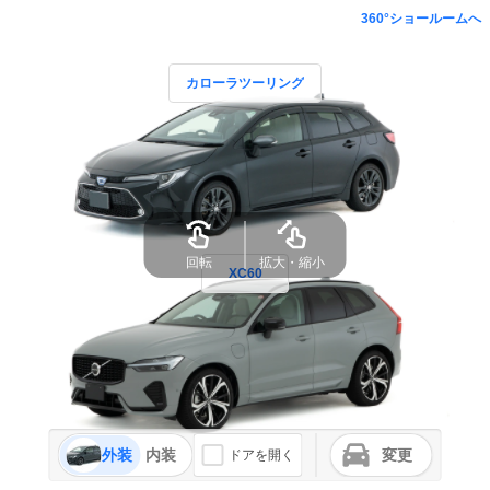
360°ショールームへ
カローラツーリング
回転
拡大・縮小
XC60
外装
内装
変更
ドアを開く