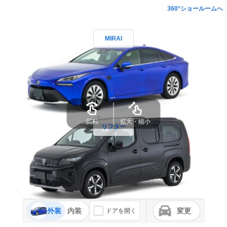
360°ショールームへ
MIRAI
リフター
外装
内装
変更
ドアを開く