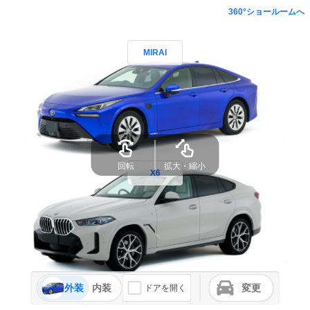
360°ショールームへ
MIRAI
X6
外装
内装
変更
ドアを開く