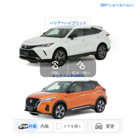
360°ショールームへ
ハリアーハイブリッド
回転
拡大・縮小
キックス e-POWER
外装
内装
変更
ドアを開く