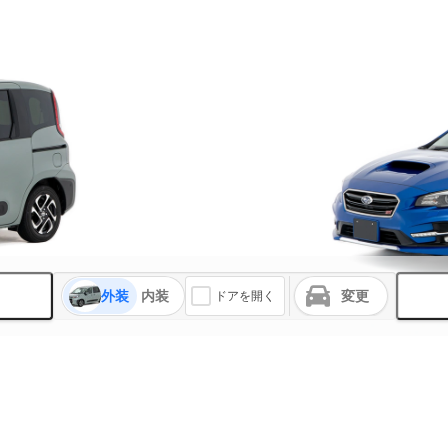
外装
内装
変更
ドアを開く