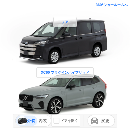
360°ショールームへ
ノア
XC60 プラグインハイブリッド
外装
内装
変更
ドアを開く