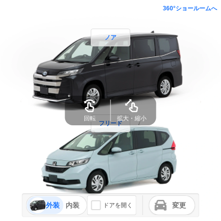
360°ショールームへ
ノア
回転
拡大・縮小
フリード
外装
内装
変更
ドアを開く