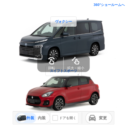
360°ショールームへ
ヴォクシー
回転
拡大・縮小
スイフトスポーツ
外装
内装
変更
ドアを開く