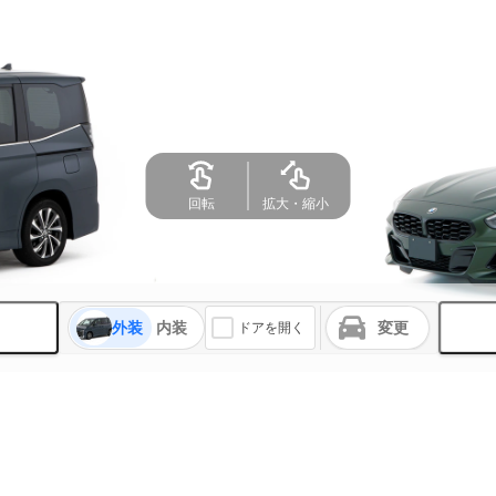
回転
拡大・縮小
外装
内装
変更
ドアを開く