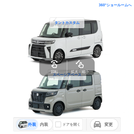
360°ショールームへ
タントカスタム
回転
拡大・縮小
スペーシアベース
外装
内装
変更
ドアを開く