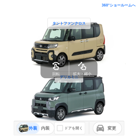
360°ショールームへ
タントファンクロス
回転
拡大・縮小
デリカミニ
外装
内装
変更
ドアを開く