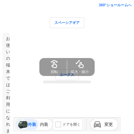
360°ショールームへ
スペーシアギア
お
使
い
の
端
末
回転
拡大・縮小
ルークス
で
は
ご
利
用
に
な
れ
外装
内装
変更
ドアを開く
ま