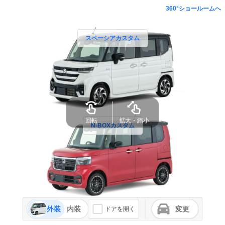
360°ショールームへ
スペーシアカスタム
回転
拡大・縮小
N-BOXカスタム
外装
内装
変更
ドアを開く