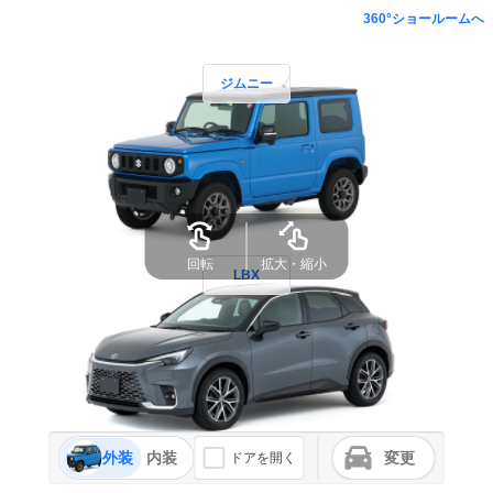
360°ショールームへ
ジムニー
回転
拡大・縮小
LBX
外装
内装
変更
ドアを開く