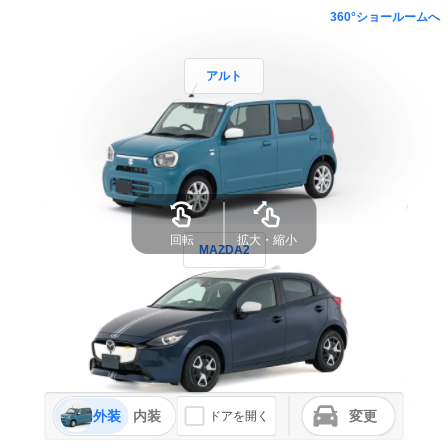
360°ショールームへ
アルト
回転
拡大・縮小
MAZDA2
外装
内装
変更
ドアを開く