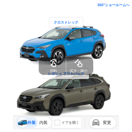
360°ショールームへ
クロストレック
回転
拡大・縮小
レガシィ アウトバック
外装
内装
変更
ドアを開く