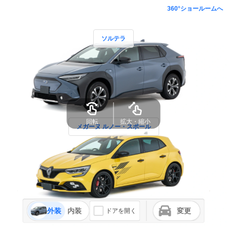
360°ショールームへ
ソルテラ
回転
拡大・縮小
メガーヌ ルノー・スポール
外装
内装
変更
ドアを開く