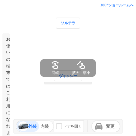
360°ショールームへ
ソルテラ
お
使
い
の
端
末
回転
拡大・縮小
ヴォクシー
で
は
ご
利
用
に
な
れ
外装
内装
変更
ドアを開く
ま