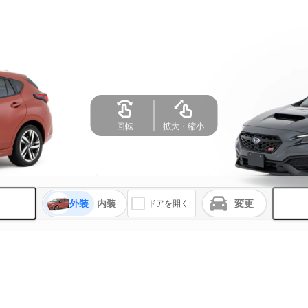
回転
拡大・縮小
外装
内装
変更
ドアを開く