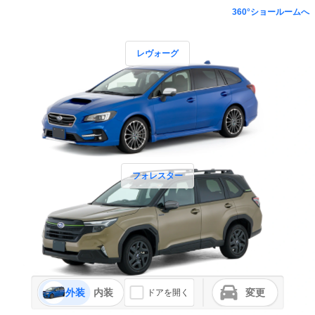
360°ショールームへ
レヴォーグ
フォレスター
外装
内装
変更
ドアを開く