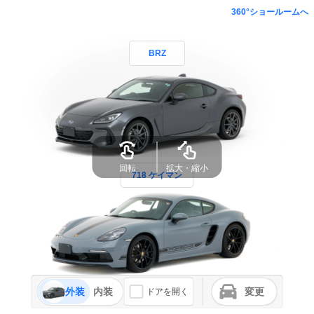
360°ショールームへ
BRZ
回転
拡大・縮小
718 ケイマン
外装
内装
変更
ドアを開く