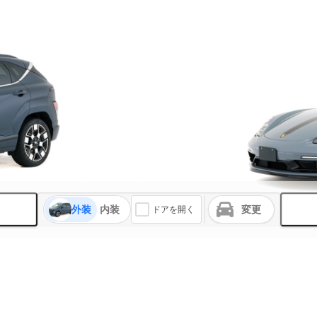
外装
内装
変更
ドアを開く