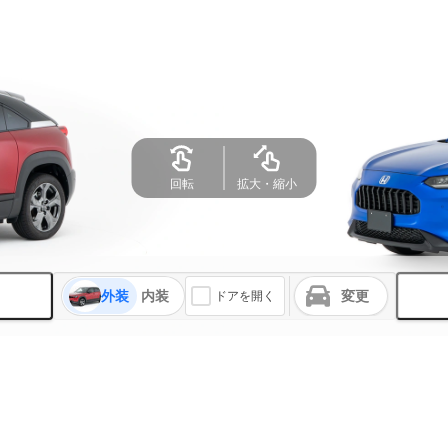
回転
拡大・縮小
外装
内装
変更
ドアを開く