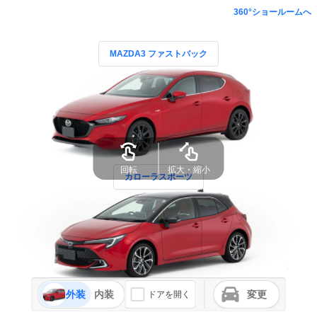
360°ショールームへ
MAZDA3 ファストバック
回転
拡大・縮小
カローラスポーツ
外装
内装
変更
ドアを開く