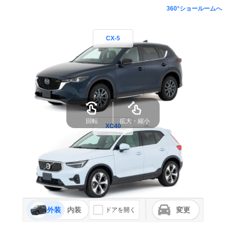
360°ショールームへ
CX-5
回転
拡大・縮小
XC40
外装
内装
変更
ドアを開く