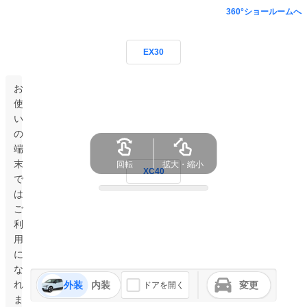
360°ショールームへ
EX30
お
使
い
の
端
末
回転
拡大・縮小
XC40
で
は
ご
利
用
に
な
れ
外装
内装
変更
ドアを開く
ま