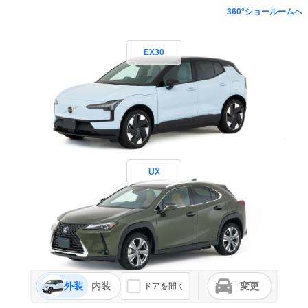
360°ショールームへ
EX30
UX
外装
内装
変更
ドアを開く